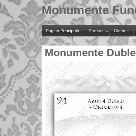
Monumente Fun
Pagina Principala
Produse
Contact
Monumente Duble