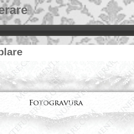
erare
blare